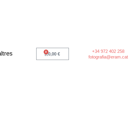
+34 972 402 258
ltres
0
Cart
0,00
€
fotografia@eram.cat