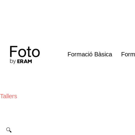
Vés
al
contingut
Formació Bàsica
Form
Tallers
🔍