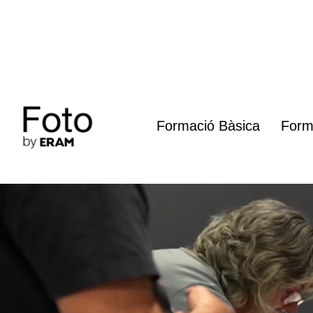
Vés
al
contingut
Formació Bàsica
Form