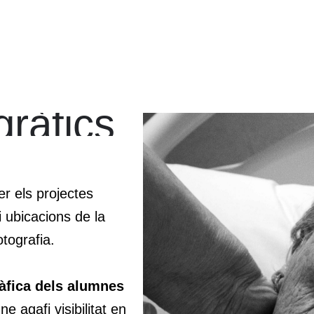
gràfics
r els projectes
i ubicacions de la
tografia.
ràfica dels alumnes
e agafi visibilitat en