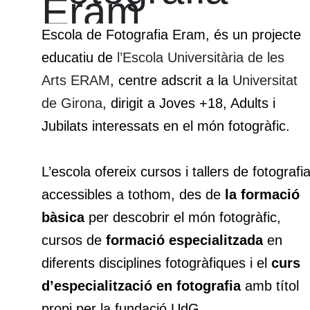
Eram
Escola de Fotografia Eram, és un projecte
educatiu de
l’Escola Universitària de les
Arts ERAM
, centre adscrit a la
Universitat
de Girona
, dirigit a Joves +18, Adults i
Jubilats interessats en el món fotogràfic.
L’escola ofereix cursos i tallers de fotografi
accessibles a tothom, des de
la formació
bàsica
per descobrir el món fotogràfic,
cursos de
formació especialitzada
en
diferents disciplines fotogràfiques i el
curs
d’especialització en fotografia
amb títol
propi per la fundació UdG.