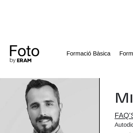
Vés
al
contingut
Formació Bàsica
Form
Mi
FAQ'
Autodid