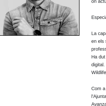
on act
Especia
La capa
en els 
profess
Ha dut 
digital
Wildli
Com a 
l’Ajun
Avanza