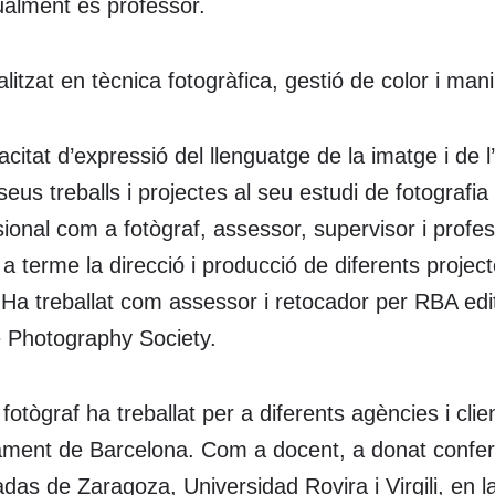
ualment és professor.
litzat en tècnica fotogràfica, gestió de color i mani
citat d’expressió del llenguatge de la imatge i de l’
seus treballs i projectes al seu estudi de fotografia
ional com a fotògraf, assessor, supervisor i profes
a terme la direcció i producció de diferents projec
. Ha treballat com assessor i retocador per RBA edi
fe Photography Society.
fotògraf ha treballat per a diferents agències i cl
tament de Barcelona. Com a docent, a donat confere
das de Zaragoza, Universidad Rovira i Virgili, en l