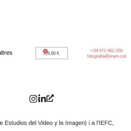
+34 972 402 258
ltres
0
Cart
0,00
€
fotografia@eram.cat
e Estudios del Video y la Imagen) i a l’IEFC,