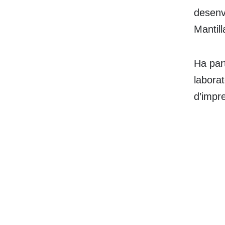
desenvo
Mantill
Ha part
laborat
d’impr